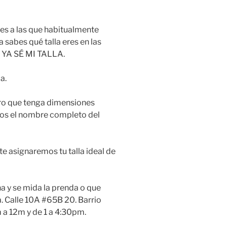
les a las que habitualmente
a sabes qué talla eres en las
de YA SÉ MI TALLA.
a.
ero que tenga dimensiones
nos el nombre completo del
te asignaremos tu talla ideal de
na y se mida la prenda o que
a. Calle 10A #65B 20. Barrio
 a 12m y de 1 a 4:30pm.