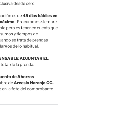
xclusiva desde cero.
cación es de
45 días hábiles en
 máximo
. Procuramos siempre
ble pero es tener en cuenta que
insumos y tiempos de
uando se trata de prendas
rgos de lo habitual.
ENSABLE ADJUNTAR EL
 total de la prenda.
uenta de Ahorros
bre de
Arcesio Naranjo CC.
ue en la foto del comprobante