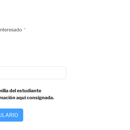
 interesado
ilia del estudiante
rmación aquí consignada.
ULARIO