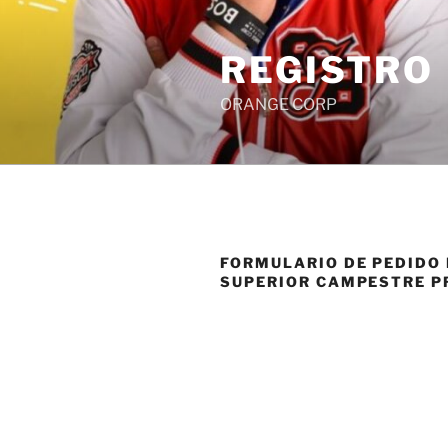
Saltar
al
REGISTRO
contenido
ORANGE CORP
FORMULARIO DE PEDIDO 
SUPERIOR CAMPESTRE P