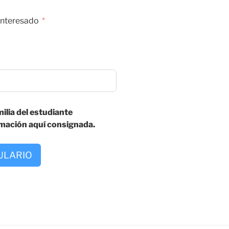
 interesado
ilia del estudiante
rmación aquí consignada.
ULARIO